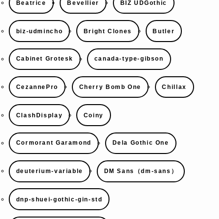
Beatrice
Bevellier
BIZ UDGothic
biz-udmincho
Bright Clones
Butler
Cabinet Grotesk
canada-type-gibson
CezannePro
Cherry Bomb One
Chillax
ClashDisplay
Coiny
Cormorant Garamond
Dela Gothic One
deuterium-variable
DM Sans（dm-sans）
dnp-shuei-gothic-gin-std