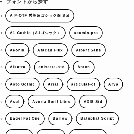
フォントから探す
A P-OTF 秀英角ゴシック銀 Std
A1 Gothic（A1ゴシック）
acumin-pro
Aeonik
Afacad Flux
Albert Sans
Alkatra
anisette-std
Anton
Aoto Gothic
Arial
articulat-cf
Arya
Asul
Averia Serif Libre
AXIS Std
Bagel Fat One
Barlow
Batuphat Script