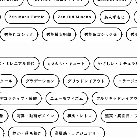
Zen Maru Gothic
Zen Old Mincho
あんずもじ
秀英丸ゴシック
秀英横太明朝
秀英角ゴシック金
秀
代・ミレニアル世代
かわいい・キュート
やさしい・ナチュラ
クール
グラデーション
グリッドレイアウト
コラージ
デコラティブ・装飾
ニューモフィズム
フルリキッドレイア
熟
写真・動画がメイン
和風・レトロ
堅実・真面目・
静か・落ち着き
高級感・ラグジュアリー