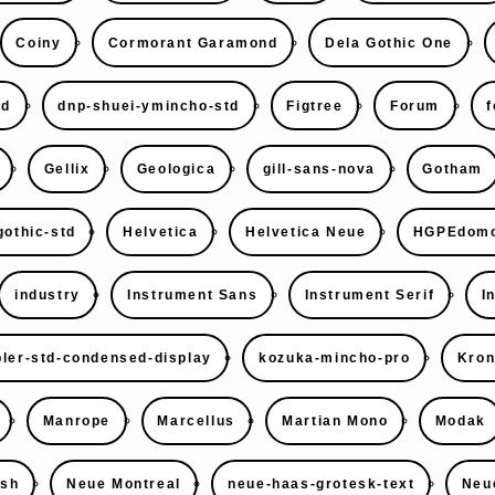
Coiny
Cormorant Garamond
Dela Gothic One
td
dnp-shuei-ymincho-std
Figtree
Forum
f
Gellix
Geologica
gill-sans-nova
Gotham
gothic-std
Helvetica
Helvetica Neue
HGPEdomo
industry
Instrument Sans
Instrument Serif
I
ler-std-condensed-display
kozuka-mincho-pro
Kron
Manrope
Marcellus
Martian Mono
Modak
ish
Neue Montreal
neue-haas-grotesk-text
Neu