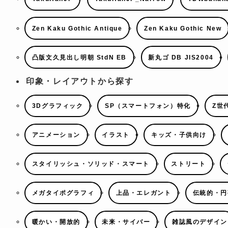
Zen Kaku Gothic Antique
Zen Kaku Gothic New
凸版文久見出し明朝 StdN EB
新丸ゴ DB JIS2004
印象・レイアウトから探す
3Dグラフィック
SP（スマートフォン）特化
Z世
アニメーション
イラスト
キッズ・子供向け
スタイリッシュ・ソリッド・スマート
ストリート
メガタイポグラフィ
上品・エレガント
伝統的・円
暖かい・開放的
未来・サイバー
雑誌風のデザイン