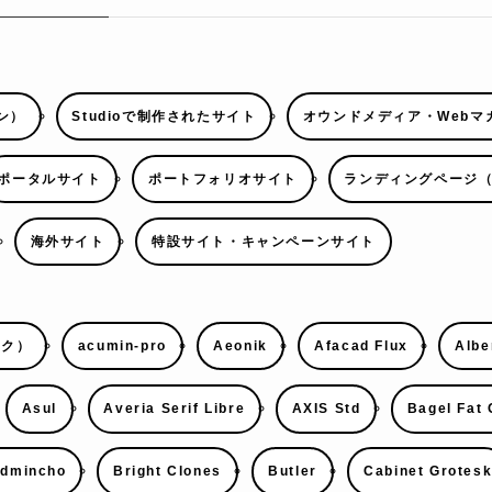
ン）
Studioで制作されたサイト
オウンドメディア・Webマ
ポータルサイト
ポートフォリオサイト
ランディングページ（
海外サイト
特設サイト・キャンペーンサイト
ック）
acumin-pro
Aeonik
Afacad Flux
Albe
Asul
Averia Serif Libre
AXIS Std
Bagel Fat
udmincho
Bright Clones
Butler
Cabinet Grotes