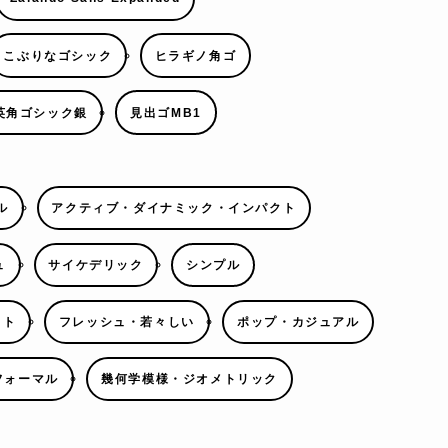
こぶりなゴシック
ヒラギノ角ゴ
英角ゴシック銀
見出ゴMB1
ル
アクティブ・ダイナミック・インパクト
ュ
サイケデリック
シンプル
ウト
フレッシュ・若々しい
ポップ・カジュアル
フォーマル
幾何学模様・ジオメトリック