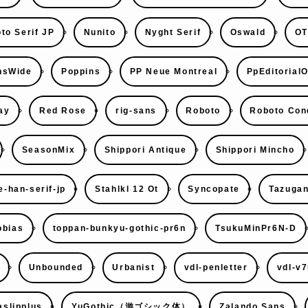
to Serif JP
Nunito
Nyght Serif
Oswald
OT
nsWide
Poppins
PP Neue Montreal
PpEditorialO
ay
Red Rose
rig-sans
Roboto
Roboto Con
SeasonMix
Shippori Antique
Shippori Mincho
e-han-serif-jp
Stahlkl 12 Ot
Syncopate
Tazugan
obias
toppan-bunkyu-gothic-pr6n
TsukuMinPr6N-D
Unbounded
Urbanist
vdl-penletter
vdl-v
slipplus
YuGothic（游ゴシック体）
Zalando Sans