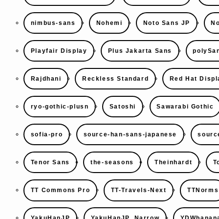
nimbus-sans
Nohemi
Noto Sans JP
No
Playfair Display
Plus Jakarta Sans
polySa
Rajdhani
Reckless Standard
Red Hat Displ
ryo-gothic-plusn
Satoshi
Sawarabi Gothic
sofia-pro
source-han-sans-japanese
sourc
Tenor Sans
the-seasons
Theinhardt
T
TT Commons Pro
TT-Travels-Next
TTNorms
YakuHanJP
YakuHanJP_Narrow
YDWbanana