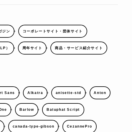
ガジン
コーポレートサイト・団体サイト
LP）
周年サイト
商品・サービス紹介サイト
rt Sans
Alkatra
anisette-std
Anton
 One
Barlow
Batuphat Script
k
canada-type-gibson
CezannePro