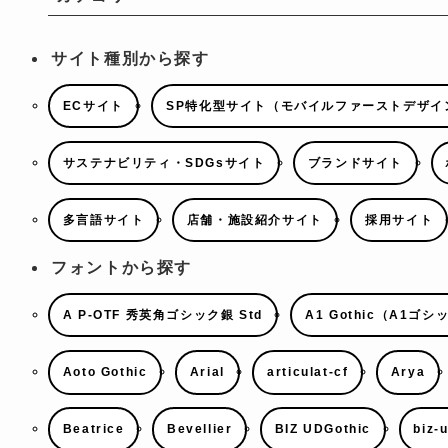
サイト種別から探す
ECサイト
SP特化型サイト（モバイルファーストデザイ
サステナビリティ・SDGsサイト
ブランドサイト
多言語サイト
店舗・施設紹介サイト
採用サイト
フォントから探す
A P-OTF 秀英角ゴシック銀 Std
A1 Gothic（A1ゴシ
Aoto Gothic
Arial
articulat-cf
Arya
Beatrice
Bevellier
BIZ UDGothic
biz-