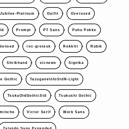
Jubilee-Platinum
Outfit
Overused
ld
Prompt
PT Sans
Puhu Pokke
densed
roc-grotesk
Rokkitt
Rubik
Shrikhand
sicnews
Signika
e Gothic
TazuganeInfoStdN-Light
TsukuOldGothicStd
Tsukushi Gothic
7mincho
Victor Serif
Work Sans
Zalando Sans Expanded