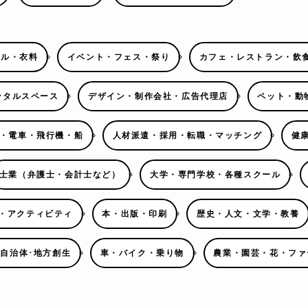
レル・衣料
イベント・フェス・祭り
カフェ・レストラン・飲
ンタルスペース
デザイン・制作会社・広告代理店
ペット・動
・電車・飛行機・船
人材派遣・採用・転職・マッチング
健
士業（弁護士・会計士など）
大学・専門学校・各種スクール
・アクティビティ
本・出版・印刷
歴史・人文・文学・教養
･自治体･地方創生
車・バイク・乗り物
農業・園芸・花・ファ