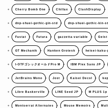
Cherry Bomb One
Chillax
ClashDisplay
dnp-shuei-gothic-gin-std
dnp-shuei-gothic-kin-s
Fustat
Futura
gazzetta-variable
Geist
GT Mechanik
Hanken Grotesk
heisei-kaku-
I-OTFゴシックオールドPro M
IBM Plex Sans JP
JetBrains Mono
Jost
Kaisei Decol
kep
Libre Baskerville
LINE Seed JP
M PLUS 1p
Montserrat Alternates
Mouse Memoirs
Mul