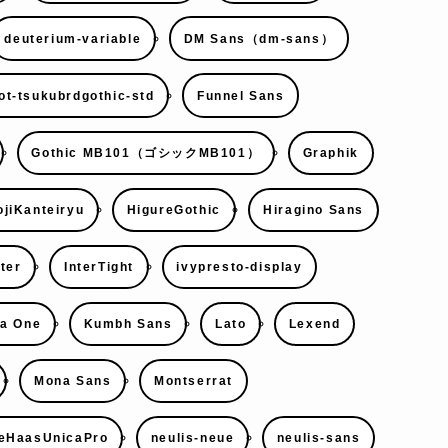
deuterium-variable
DM Sans（dm-sans）
ot-tsukubrdgothic-std
Funnel Sans
Gothic MB101（ゴシックMB101）
Graphik
jiKanteiryu
HigureGothic
Hiragino Sans
nter
InterTight
ivypresto-display
a One
Kumbh Sans
Lato
Lexend
Mona Sans
Montserrat
eHaasUnicaPro
neulis-neue
neulis-sans