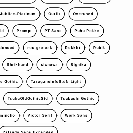
Jubilee-Platinum
Outfit
Overused
ld
Prompt
PT Sans
Puhu Pokke
densed
roc-grotesk
Rokkitt
Rubik
Shrikhand
sicnews
Signika
e Gothic
TazuganeInfoStdN-Light
TsukuOldGothicStd
Tsukushi Gothic
7mincho
Victor Serif
Work Sans
Zalando Sans Expanded