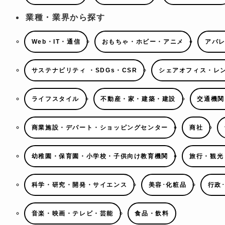
業種・業界から探す
Web・IT・通信
おもちゃ・ホビー・アニメ
アパ
サステナビリティ ・SDGs・CSR
シェアオフィス・レ
ライフスタイル
不動産・家・建築・建設
交通機関
商業施設・デパート・ショッピングセンター
商社
幼稚園・保育園・小学校・子供向け教育機関
旅行・観光
科学・研究・開発・サイエンス
美容･化粧品
行政
音楽・映画・テレビ・芸能
食品・飲料