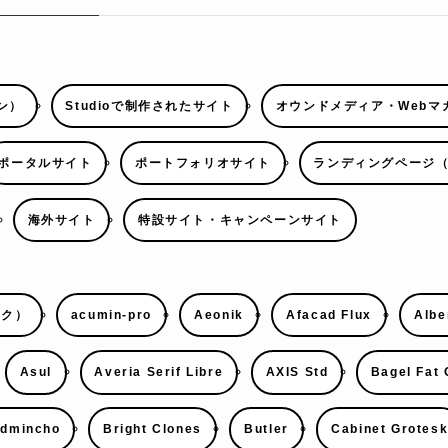
ン）
Studioで制作されたサイト
オウンドメディア・Webマ
ポータルサイト
ポートフォリオサイト
ランディングページ（
海外サイト
特設サイト・キャンペーンサイト
ック）
acumin-pro
Aeonik
Afacad Flux
Albe
Asul
Averia Serif Libre
AXIS Std
Bagel Fat
udmincho
Bright Clones
Butler
Cabinet Grotes