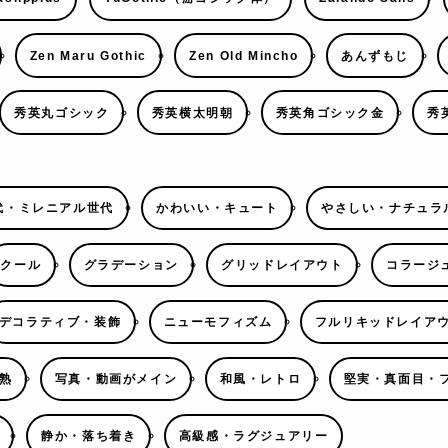
Zen Maru Gothic
Zen Old Mincho
あんずもじ
秀英丸ゴシック
秀英横太明朝
秀英角ゴシック金
秀
代・ミレニアル世代
かわいい・キュート
やさしい・ナチュラ
クール
グラデーション
グリッドレイアウト
コラージ
デコラティブ・装飾
ニューモフィズム
フルリキッドレイア
熟
写真・動画がメイン
和風・レトロ
堅実・真面目・
静か・落ち着き
高級感・ラグジュアリー