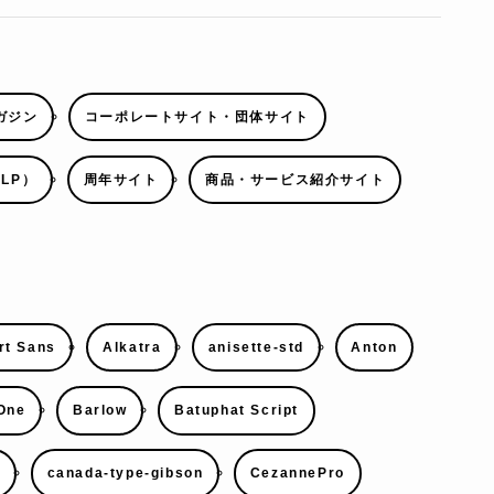
ガジン
コーポレートサイト・団体サイト
LP）
周年サイト
商品・サービス紹介サイト
rt Sans
Alkatra
anisette-std
Anton
 One
Barlow
Batuphat Script
k
canada-type-gibson
CezannePro