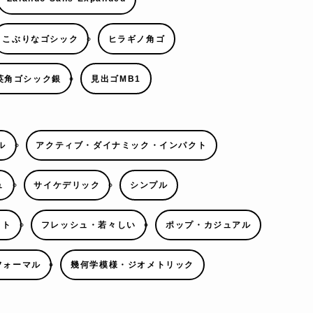
こぶりなゴシック
ヒラギノ角ゴ
英角ゴシック銀
見出ゴMB1
ル
アクティブ・ダイナミック・インパクト
ュ
サイケデリック
シンプル
ウト
フレッシュ・若々しい
ポップ・カジュアル
フォーマル
幾何学模様・ジオメトリック