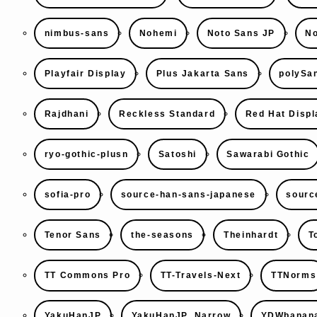
nimbus-sans
Nohemi
Noto Sans JP
No
Playfair Display
Plus Jakarta Sans
polySa
Rajdhani
Reckless Standard
Red Hat Displ
ryo-gothic-plusn
Satoshi
Sawarabi Gothic
sofia-pro
source-han-sans-japanese
sourc
Tenor Sans
the-seasons
Theinhardt
T
TT Commons Pro
TT-Travels-Next
TTNorms
YakuHanJP
YakuHanJP_Narrow
YDWbanana