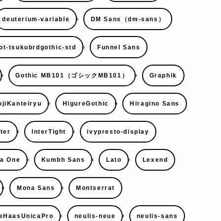
deuterium-variable
DM Sans（dm-sans）
ot-tsukubrdgothic-std
Funnel Sans
Gothic MB101（ゴシックMB101）
Graphik
jiKanteiryu
HigureGothic
Hiragino Sans
nter
InterTight
ivypresto-display
a One
Kumbh Sans
Lato
Lexend
Mona Sans
Montserrat
eHaasUnicaPro
neulis-neue
neulis-sans