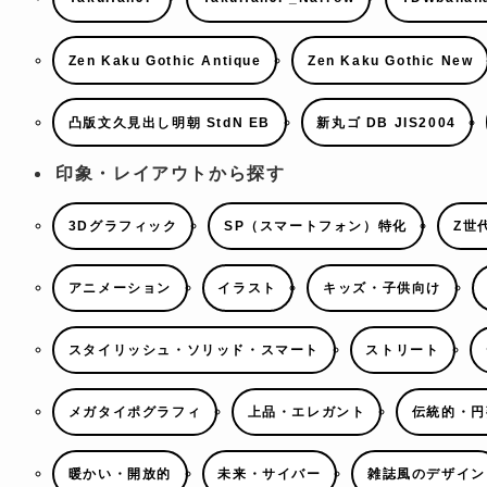
Zen Kaku Gothic Antique
Zen Kaku Gothic New
凸版文久見出し明朝 StdN EB
新丸ゴ DB JIS2004
印象・レイアウトから探す
3Dグラフィック
SP（スマートフォン）特化
Z世
アニメーション
イラスト
キッズ・子供向け
スタイリッシュ・ソリッド・スマート
ストリート
メガタイポグラフィ
上品・エレガント
伝統的・円
暖かい・開放的
未来・サイバー
雑誌風のデザイン