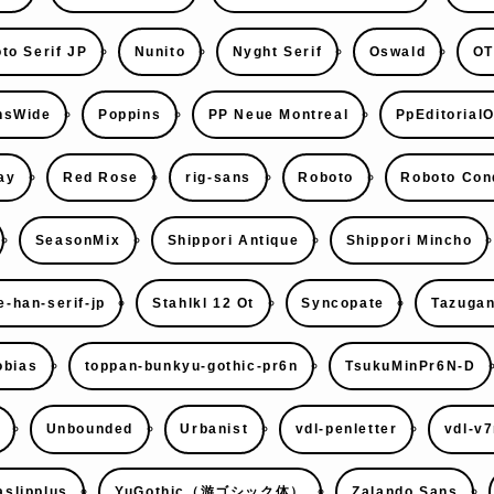
to Serif JP
Nunito
Nyght Serif
Oswald
OT
nsWide
Poppins
PP Neue Montreal
PpEditorialO
ay
Red Rose
rig-sans
Roboto
Roboto Con
SeasonMix
Shippori Antique
Shippori Mincho
e-han-serif-jp
Stahlkl 12 Ot
Syncopate
Tazugan
obias
toppan-bunkyu-gothic-pr6n
TsukuMinPr6N-D
Unbounded
Urbanist
vdl-penletter
vdl-v
slipplus
YuGothic（游ゴシック体）
Zalando Sans