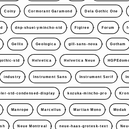
Coiny
Cormorant Garamond
Dela Gothic One
td
dnp-shuei-ymincho-std
Figtree
Forum
f
Gellix
Geologica
gill-sans-nova
Gotham
gothic-std
Helvetica
Helvetica Neue
HGPEdomo
industry
Instrument Sans
Instrument Serif
I
ler-std-condensed-display
kozuka-mincho-pro
Kron
Manrope
Marcellus
Martian Mono
Modak
ish
Neue Montreal
neue-haas-grotesk-text
Neu