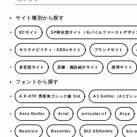
サイト種別から探す
ECサイト
SP特化型サイト（モバイルファーストデザイ
サステナビリティ・SDGsサイト
ブランドサイト
多言語サイト
店舗・施設紹介サイト
採用サイト
フォントから探す
A P-OTF 秀英角ゴシック銀 Std
A1 Gothic（A1ゴシ
Aoto Gothic
Arial
articulat-cf
Arya
Beatrice
Bevellier
BIZ UDGothic
biz-