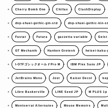
Cherry Bomb One
Chillax
ClashDisplay
dnp-shuei-gothic-gin-std
dnp-shuei-gothic-kin-s
Fustat
Futura
gazzetta-variable
Geist
GT Mechanik
Hanken Grotesk
heisei-kaku-
I-OTFゴシックオールドPro M
IBM Plex Sans JP
JetBrains Mono
Jost
Kaisei Decol
kep
Libre Baskerville
LINE Seed JP
M PLUS 1p
Montserrat Alternates
Mouse Memoirs
Mul