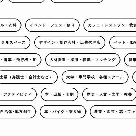
レル・衣料
イベント・フェス・祭り
カフェ・レストラン・飲
ンタルスペース
デザイン・制作会社・広告代理店
ペット・動
・電車・飛行機・船
人材派遣・採用・転職・マッチング
健
士業（弁護士・会計士など）
大学・専門学校・各種スクール
・アクティビティ
本・出版・印刷
歴史・人文・文学・教養
･自治体･地方創生
車・バイク・乗り物
農業・園芸・花・ファ