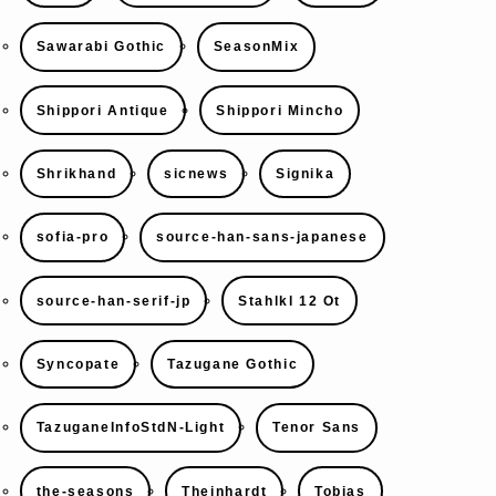
Sawarabi Gothic
SeasonMix
Shippori Antique
Shippori Mincho
Shrikhand
sicnews
Signika
sofia-pro
source-han-sans-japanese
source-han-serif-jp
Stahlkl 12 Ot
Syncopate
Tazugane Gothic
TazuganeInfoStdN-Light
Tenor Sans
the-seasons
Theinhardt
Tobias