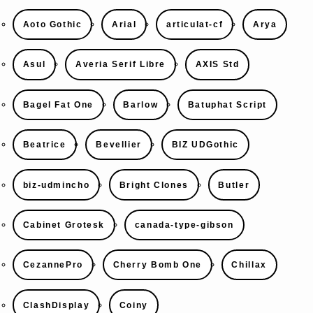
Aoto Gothic
Arial
articulat-cf
Arya
Asul
Averia Serif Libre
AXIS Std
Bagel Fat One
Barlow
Batuphat Script
Beatrice
Bevellier
BIZ UDGothic
biz-udmincho
Bright Clones
Butler
Cabinet Grotesk
canada-type-gibson
CezannePro
Cherry Bomb One
Chillax
ClashDisplay
Coiny