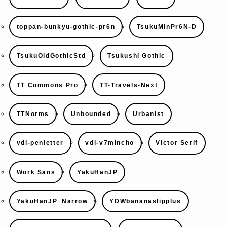
toppan-bunkyu-gothic-pr6n
TsukuMinPr6N-D
TsukuOldGothicStd
Tsukushi Gothic
TT Commons Pro
TT-Travels-Next
TTNorms
Unbounded
Urbanist
vdl-penletter
vdl-v7mincho
Victor Serif
Work Sans
YakuHanJP
YakuHanJP_Narrow
YDWbananaslipplus