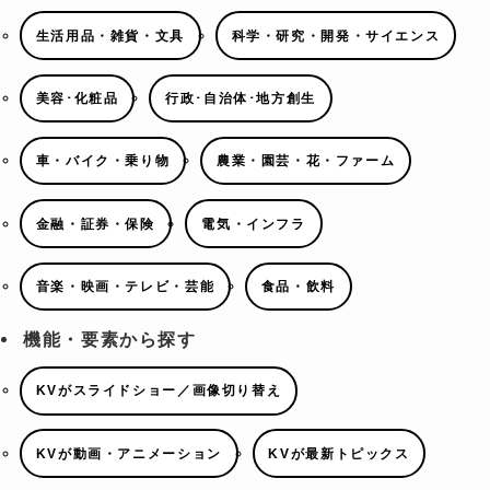
生活用品・雑貨・文具
科学・研究・開発・サイエンス
美容･化粧品
行政･自治体･地方創生
車・バイク・乗り物
農業・園芸・花・ファーム
金融・証券・保険
電気・インフラ
音楽・映画・テレビ・芸能
食品・飲料
機能・要素から探す
KVがスライドショー／画像切り替え
KVが動画・アニメーション
KVが最新トピックス