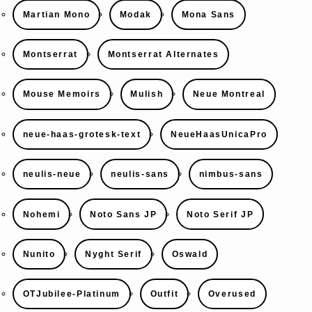
Martian Mono
Modak
Mona Sans
Montserrat
Montserrat Alternates
Mouse Memoirs
Mulish
Neue Montreal
neue-haas-grotesk-text
NeueHaasUnicaPro
neulis-neue
neulis-sans
nimbus-sans
Nohemi
Noto Sans JP
Noto Serif JP
Nunito
Nyght Serif
Oswald
OTJubilee-Platinum
Outfit
Overused