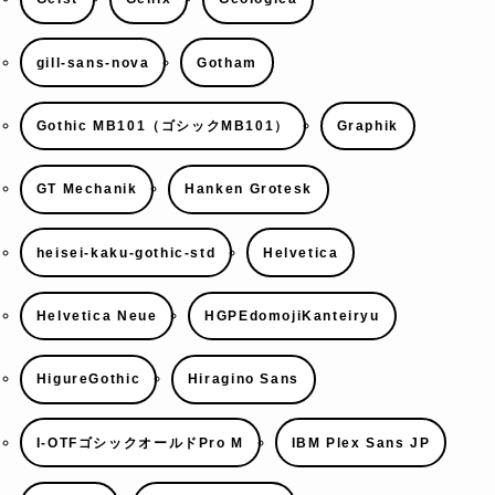
gill-sans-nova
Gotham
Gothic MB101（ゴシックMB101）
Graphik
GT Mechanik
Hanken Grotesk
heisei-kaku-gothic-std
Helvetica
Helvetica Neue
HGPEdomojiKanteiryu
HigureGothic
Hiragino Sans
I-OTFゴシックオールドPro M
IBM Plex Sans JP