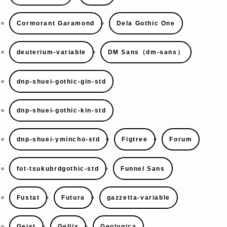
Cormorant Garamond
Dela Gothic One
deuterium-variable
DM Sans（dm-sans）
dnp-shuei-gothic-gin-std
dnp-shuei-gothic-kin-std
dnp-shuei-ymincho-std
Figtree
Forum
fot-tsukubrdgothic-std
Funnel Sans
Fustat
Futura
gazzetta-variable
Geist
Gellix
Geologica