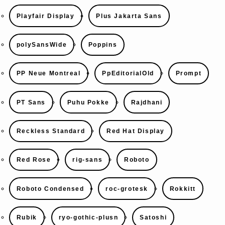
Playfair Display
Plus Jakarta Sans
polySansWide
Poppins
PP Neue Montreal
PpEditorialOld
Prompt
PT Sans
Puhu Pokke
Rajdhani
Reckless Standard
Red Hat Display
Red Rose
rig-sans
Roboto
Roboto Condensed
roc-grotesk
Rokkitt
Rubik
ryo-gothic-plusn
Satoshi