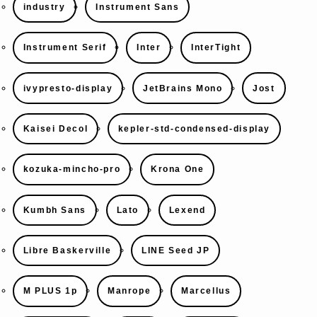
industry
Instrument Sans
Instrument Serif
Inter
InterTight
ivypresto-display
JetBrains Mono
Jost
Kaisei Decol
kepler-std-condensed-display
kozuka-mincho-pro
Krona One
Kumbh Sans
Lato
Lexend
Libre Baskerville
LINE Seed JP
M PLUS 1p
Manrope
Marcellus