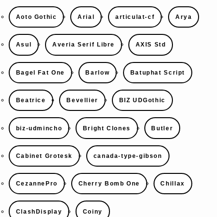
Aoto Gothic
Arial
articulat-cf
Arya
Asul
Averia Serif Libre
AXIS Std
Bagel Fat One
Barlow
Batuphat Script
Beatrice
Bevellier
BIZ UDGothic
biz-udmincho
Bright Clones
Butler
Cabinet Grotesk
canada-type-gibson
CezannePro
Cherry Bomb One
Chillax
ClashDisplay
Coiny