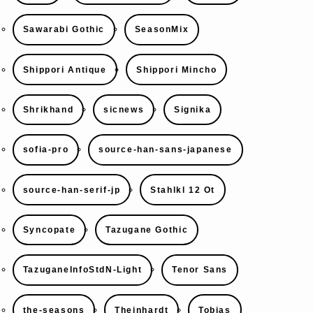
Sawarabi Gothic
SeasonMix
Shippori Antique
Shippori Mincho
Shrikhand
sicnews
Signika
sofia-pro
source-han-sans-japanese
source-han-serif-jp
Stahlkl 12 Ot
Syncopate
Tazugane Gothic
TazuganeInfoStdN-Light
Tenor Sans
the-seasons
Theinhardt
Tobias