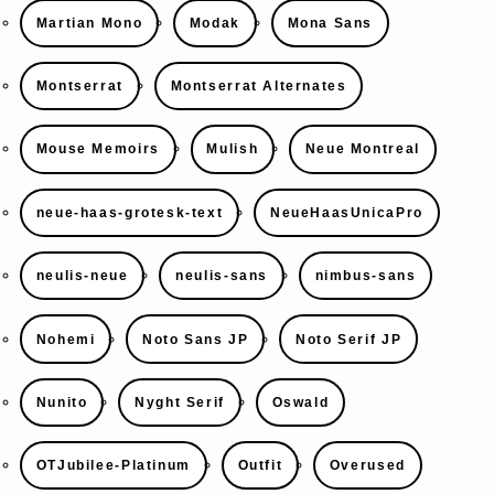
Martian Mono
Modak
Mona Sans
Montserrat
Montserrat Alternates
Mouse Memoirs
Mulish
Neue Montreal
neue-haas-grotesk-text
NeueHaasUnicaPro
neulis-neue
neulis-sans
nimbus-sans
Nohemi
Noto Sans JP
Noto Serif JP
Nunito
Nyght Serif
Oswald
OTJubilee-Platinum
Outfit
Overused