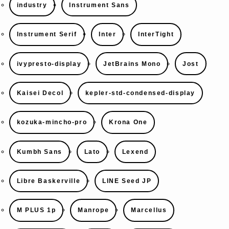
industry
Instrument Sans
Instrument Serif
Inter
InterTight
ivypresto-display
JetBrains Mono
Jost
Kaisei Decol
kepler-std-condensed-display
kozuka-mincho-pro
Krona One
Kumbh Sans
Lato
Lexend
Libre Baskerville
LINE Seed JP
M PLUS 1p
Manrope
Marcellus