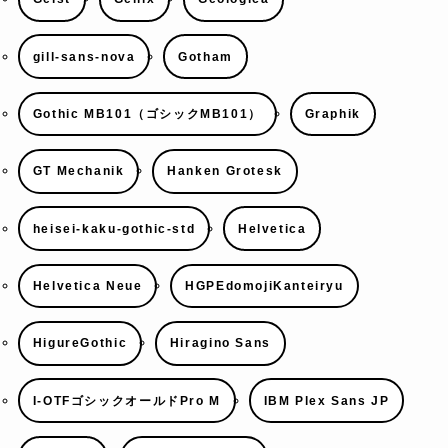
gill-sans-nova
Gotham
Gothic MB101（ゴシックMB101）
Graphik
GT Mechanik
Hanken Grotesk
heisei-kaku-gothic-std
Helvetica
Helvetica Neue
HGPEdomojiKanteiryu
HigureGothic
Hiragino Sans
I-OTFゴシックオールドPro M
IBM Plex Sans JP