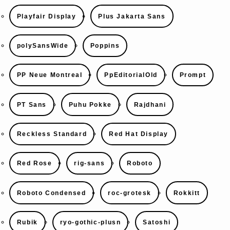
Playfair Display
Plus Jakarta Sans
polySansWide
Poppins
PP Neue Montreal
PpEditorialOld
Prompt
PT Sans
Puhu Pokke
Rajdhani
Reckless Standard
Red Hat Display
Red Rose
rig-sans
Roboto
Roboto Condensed
roc-grotesk
Rokkitt
Rubik
ryo-gothic-plusn
Satoshi