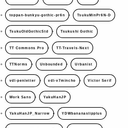
toppan-bunkyu-gothic-pr6n
TsukuMinPr6N-D
TsukuOldGothicStd
Tsukushi Gothic
TT Commons Pro
TT-Travels-Next
TTNorms
Unbounded
Urbanist
vdl-penletter
vdl-v7mincho
Victor Serif
Work Sans
YakuHanJP
YakuHanJP_Narrow
YDWbananaslipplus