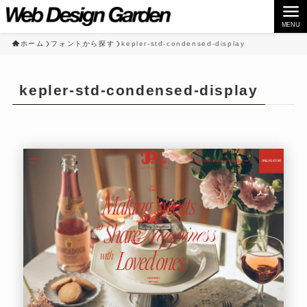
MENU
ホーム
フォントから探す
kepler-std-condensed-display
kepler-std-condensed-display