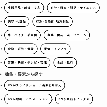
生活用品・雑貨・文具
科学・研究・開発・サイエンス
美容･化粧品
行政･自治体･地方創生
車・バイク・乗り物
農業・園芸・花・ファーム
金融・証券・保険
電気・インフラ
音楽・映画・テレビ・芸能
食品・飲料
機能・要素から探す
KVがスライドショー／画像切り替え
KVが動画・アニメーション
KVが最新トピックス