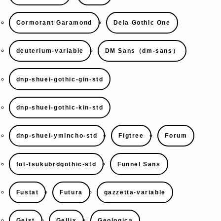
Cormorant Garamond
Dela Gothic One
deuterium-variable
DM Sans（dm-sans）
dnp-shuei-gothic-gin-std
dnp-shuei-gothic-kin-std
dnp-shuei-ymincho-std
Figtree
Forum
fot-tsukubrdgothic-std
Funnel Sans
Fustat
Futura
gazzetta-variable
Geist
Gellix
Geologica