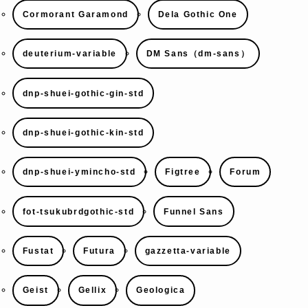
Cormorant Garamond
Dela Gothic One
deuterium-variable
DM Sans（dm-sans）
dnp-shuei-gothic-gin-std
dnp-shuei-gothic-kin-std
dnp-shuei-ymincho-std
Figtree
Forum
fot-tsukubrdgothic-std
Funnel Sans
Fustat
Futura
gazzetta-variable
Geist
Gellix
Geologica