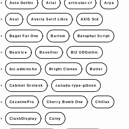
Aoto Gothic
Arial
articulat-cf
Arya
Asul
Averia Serif Libre
AXIS Std
Bagel Fat One
Barlow
Batuphat Script
Beatrice
Bevellier
BIZ UDGothic
biz-udmincho
Bright Clones
Butler
Cabinet Grotesk
canada-type-gibson
CezannePro
Cherry Bomb One
Chillax
ClashDisplay
Coiny