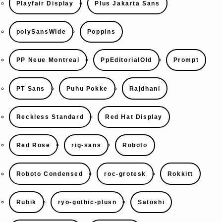
Playfair Display
Plus Jakarta Sans
polySansWide
Poppins
PP Neue Montreal
PpEditorialOld
Prompt
PT Sans
Puhu Pokke
Rajdhani
Reckless Standard
Red Hat Display
Red Rose
rig-sans
Roboto
Roboto Condensed
roc-grotesk
Rokkitt
Rubik
ryo-gothic-plusn
Satoshi