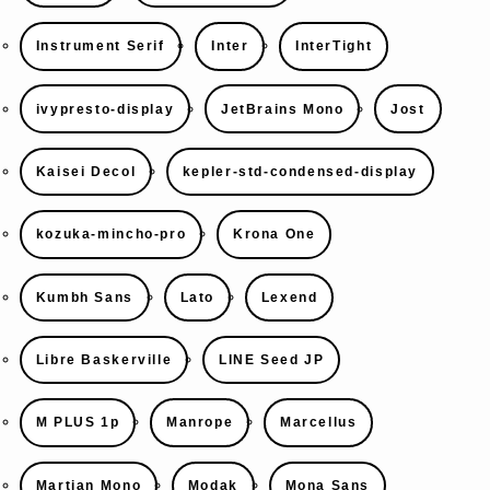
Instrument Serif
Inter
InterTight
ivypresto-display
JetBrains Mono
Jost
Kaisei Decol
kepler-std-condensed-display
kozuka-mincho-pro
Krona One
Kumbh Sans
Lato
Lexend
Libre Baskerville
LINE Seed JP
M PLUS 1p
Manrope
Marcellus
Martian Mono
Modak
Mona Sans