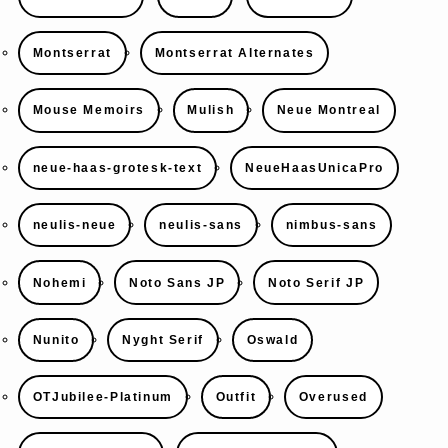
Montserrat
Montserrat Alternates
Mouse Memoirs
Mulish
Neue Montreal
neue-haas-grotesk-text
NeueHaasUnicaPro
neulis-neue
neulis-sans
nimbus-sans
Nohemi
Noto Sans JP
Noto Serif JP
Nunito
Nyght Serif
Oswald
OTJubilee-Platinum
Outfit
Overused