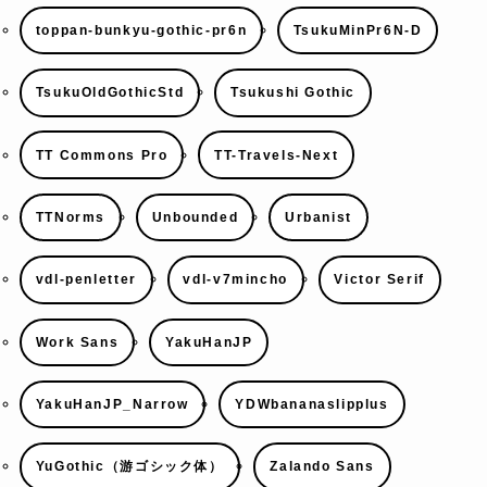
toppan-bunkyu-gothic-pr6n
TsukuMinPr6N-D
TsukuOldGothicStd
Tsukushi Gothic
TT Commons Pro
TT-Travels-Next
TTNorms
Unbounded
Urbanist
vdl-penletter
vdl-v7mincho
Victor Serif
Work Sans
YakuHanJP
YakuHanJP_Narrow
YDWbananaslipplus
YuGothic（游ゴシック体）
Zalando Sans