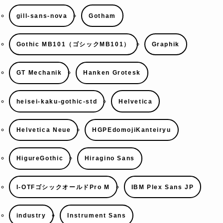
gill-sans-nova
Gotham
Gothic MB101（ゴシックMB101）
Graphik
GT Mechanik
Hanken Grotesk
heisei-kaku-gothic-std
Helvetica
Helvetica Neue
HGPEdomojiKanteiryu
HigureGothic
Hiragino Sans
I-OTFゴシックオールドPro M
IBM Plex Sans JP
industry
Instrument Sans