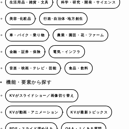
生活用品・雑貨・文具
科学・研究・開発・サイエンス
美容･化粧品
行政･自治体･地方創生
車・バイク・乗り物
農業・園芸・花・ファーム
金融・証券・保険
電気・インフラ
音楽・映画・テレビ・芸能
食品・飲料
機能・要素から探す
KVがスライドショー／画像切り替え
KVが動画・アニメーション
KVが最新トピックス
PDF・スライド埋め込み
Q&A・よくある質問