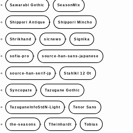
Sawarabi Gothic
SeasonMix
Shippori Antique
Shippori Mincho
Shrikhand
sicnews
Signika
sofia-pro
source-han-sans-japanese
source-han-serif-jp
Stahlkl 12 Ot
Syncopate
Tazugane Gothic
TazuganeInfoStdN-Light
Tenor Sans
the-seasons
Theinhardt
Tobias