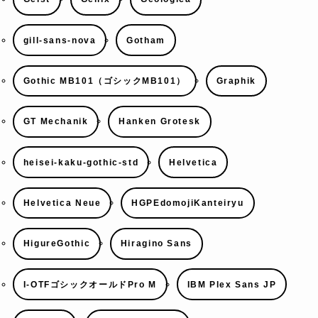
gill-sans-nova
Gotham
Gothic MB101（ゴシックMB101）
Graphik
GT Mechanik
Hanken Grotesk
heisei-kaku-gothic-std
Helvetica
Helvetica Neue
HGPEdomojiKanteiryu
HigureGothic
Hiragino Sans
I-OTFゴシックオールドPro M
IBM Plex Sans JP