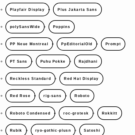
Playfair Display
Plus Jakarta Sans
polySansWide
Poppins
PP Neue Montreal
PpEditorialOld
Prompt
PT Sans
Puhu Pokke
Rajdhani
Reckless Standard
Red Hat Display
Red Rose
rig-sans
Roboto
Roboto Condensed
roc-grotesk
Rokkitt
Rubik
ryo-gothic-plusn
Satoshi