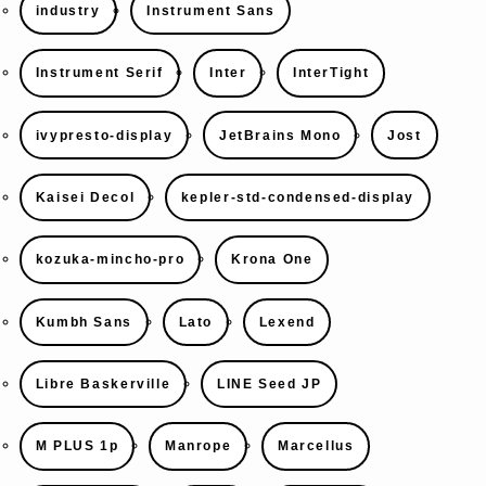
industry
Instrument Sans
Instrument Serif
Inter
InterTight
ivypresto-display
JetBrains Mono
Jost
Kaisei Decol
kepler-std-condensed-display
kozuka-mincho-pro
Krona One
Kumbh Sans
Lato
Lexend
Libre Baskerville
LINE Seed JP
M PLUS 1p
Manrope
Marcellus