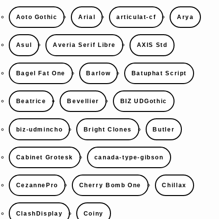
Aoto Gothic
Arial
articulat-cf
Arya
Asul
Averia Serif Libre
AXIS Std
Bagel Fat One
Barlow
Batuphat Script
Beatrice
Bevellier
BIZ UDGothic
biz-udmincho
Bright Clones
Butler
Cabinet Grotesk
canada-type-gibson
CezannePro
Cherry Bomb One
Chillax
ClashDisplay
Coiny