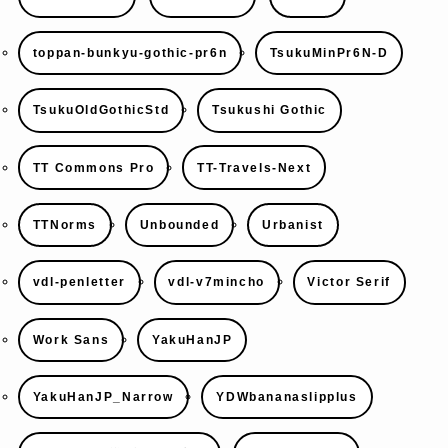
toppan-bunkyu-gothic-pr6n
TsukuMinPr6N-D
TsukuOldGothicStd
Tsukushi Gothic
TT Commons Pro
TT-Travels-Next
TTNorms
Unbounded
Urbanist
vdl-penletter
vdl-v7mincho
Victor Serif
Work Sans
YakuHanJP
YakuHanJP_Narrow
YDWbananaslipplus