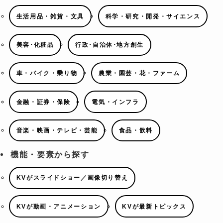
生活用品・雑貨・文具
科学・研究・開発・サイエンス
美容･化粧品
行政･自治体･地方創生
車・バイク・乗り物
農業・園芸・花・ファーム
金融・証券・保険
電気・インフラ
音楽・映画・テレビ・芸能
食品・飲料
機能・要素から探す
KVがスライドショー／画像切り替え
KVが動画・アニメーション
KVが最新トピックス