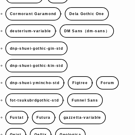
Cormorant Garamond
Dela Gothic One
deuterium-variable
DM Sans（dm-sans）
dnp-shuei-gothic-gin-std
dnp-shuei-gothic-kin-std
dnp-shuei-ymincho-std
Figtree
Forum
fot-tsukubrdgothic-std
Funnel Sans
Fustat
Futura
gazzetta-variable
Geist
Gellix
Geologica