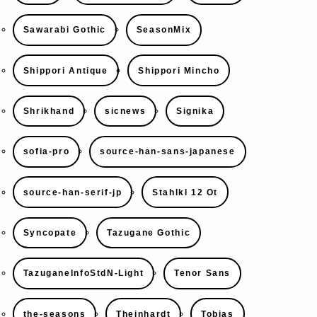
Sawarabi Gothic
SeasonMix
Shippori Antique
Shippori Mincho
Shrikhand
sicnews
Signika
sofia-pro
source-han-sans-japanese
source-han-serif-jp
Stahlkl 12 Ot
Syncopate
Tazugane Gothic
TazuganeInfoStdN-Light
Tenor Sans
the-seasons
Theinhardt
Tobias