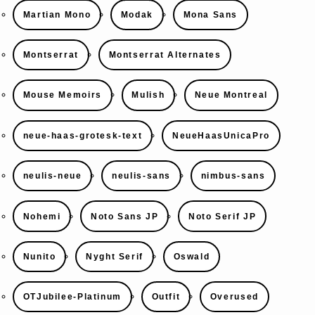
Martian Mono
Modak
Mona Sans
Montserrat
Montserrat Alternates
Mouse Memoirs
Mulish
Neue Montreal
neue-haas-grotesk-text
NeueHaasUnicaPro
neulis-neue
neulis-sans
nimbus-sans
Nohemi
Noto Sans JP
Noto Serif JP
Nunito
Nyght Serif
Oswald
OTJubilee-Platinum
Outfit
Overused