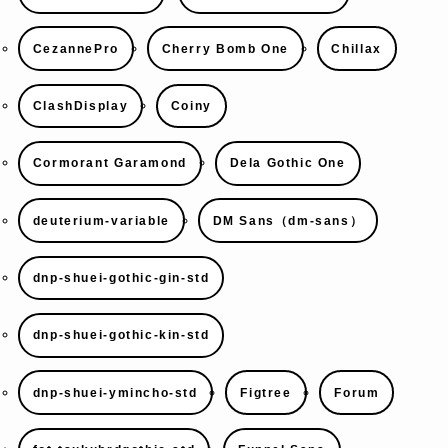
CezannePro
Cherry Bomb One
Chillax
ClashDisplay
Coiny
Cormorant Garamond
Dela Gothic One
deuterium-variable
DM Sans（dm-sans）
dnp-shuei-gothic-gin-std
dnp-shuei-gothic-kin-std
dnp-shuei-ymincho-std
Figtree
Forum