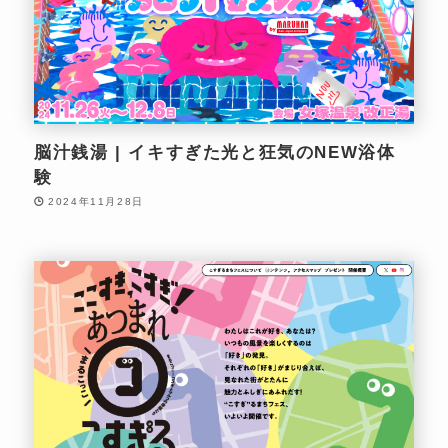
脳汁銭湯 | イキすぎた光と狂気のNEW浴体
験
2024年11月28日