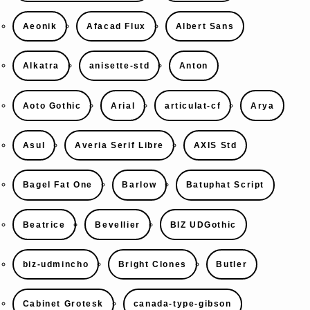
Aeonik
Afacad Flux
Albert Sans
Alkatra
anisette-std
Anton
Aoto Gothic
Arial
articulat-cf
Arya
Asul
Averia Serif Libre
AXIS Std
Bagel Fat One
Barlow
Batuphat Script
Beatrice
Bevellier
BIZ UDGothic
biz-udmincho
Bright Clones
Butler
Cabinet Grotesk
canada-type-gibson