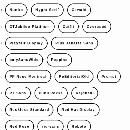
Nunito
Nyght Serif
Oswald
OTJubilee-Platinum
Outfit
Overused
Playfair Display
Plus Jakarta Sans
polySansWide
Poppins
PP Neue Montreal
PpEditorialOld
Prompt
PT Sans
Puhu Pokke
Rajdhani
Reckless Standard
Red Hat Display
Red Rose
rig-sans
Roboto