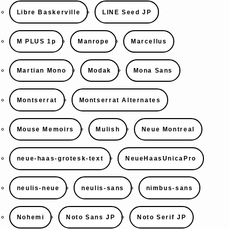
Libre Baskerville
LINE Seed JP
M PLUS 1p
Manrope
Marcellus
Martian Mono
Modak
Mona Sans
Montserrat
Montserrat Alternates
Mouse Memoirs
Mulish
Neue Montreal
neue-haas-grotesk-text
NeueHaasUnicaPro
neulis-neue
neulis-sans
nimbus-sans
Nohemi
Noto Sans JP
Noto Serif JP