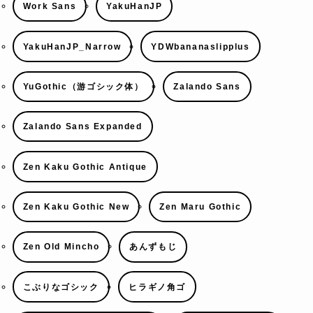
Work Sans
YakuHanJP
YakuHanJP_Narrow
YDWbananaslipplus
YuGothic（游ゴシック体）
Zalando Sans
Zalando Sans Expanded
Zen Kaku Gothic Antique
Zen Kaku Gothic New
Zen Maru Gothic
Zen Old Mincho
あんずもじ
こぶりなゴシック
ヒラギノ角ゴ