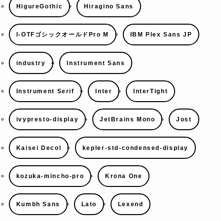
HigureGothic
Hiragino Sans
I-OTFゴシックオールドPro M
IBM Plex Sans JP
industry
Instrument Sans
Instrument Serif
Inter
InterTight
ivypresto-display
JetBrains Mono
Jost
Kaisei Decol
kepler-std-condensed-display
kozuka-mincho-pro
Krona One
Kumbh Sans
Lato
Lexend