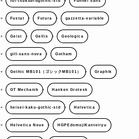
fot-tsukubrdgothic-std
Funnel Sans
Fustat
Futura
gazzetta-variable
Geist
Gellix
Geologica
gill-sans-nova
Gotham
Gothic MB101（ゴシックMB101）
Graphik
GT Mechanik
Hanken Grotesk
heisei-kaku-gothic-std
Helvetica
Helvetica Neue
HGPEdomojiKanteiryu