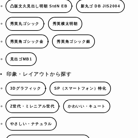
凸版文久見出し明朝 StdN EB
新丸ゴ DB JIS2004
秀英丸ゴシック
秀英横太明朝
秀英角ゴシック金
秀英角ゴシック銀
見出ゴMB1
印象・レイアウトから探す
3Dグラフィック
SP（スマートフォン）特化
Z世代・ミレニアル世代
かわいい・キュート
やさしい・ナチュラル