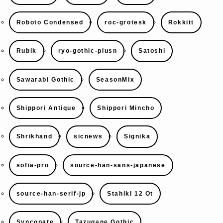
Roboto Condensed
roc-grotesk
Rokkitt
Rubik
ryo-gothic-plusn
Satoshi
Sawarabi Gothic
SeasonMix
Shippori Antique
Shippori Mincho
Shrikhand
sicnews
Signika
sofia-pro
source-han-sans-japanese
source-han-serif-jp
Stahlkl 12 Ot
Syncopate
Tazugane Gothic