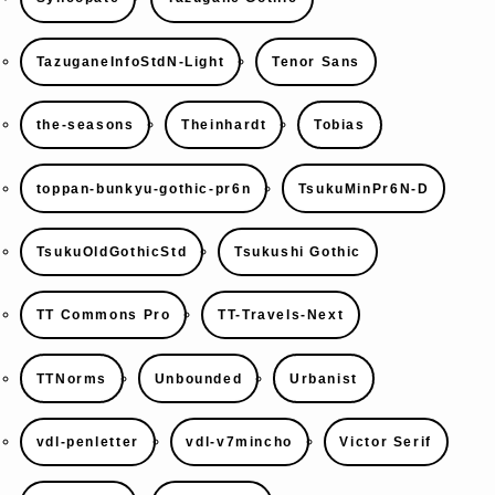
TazuganeInfoStdN-Light
Tenor Sans
the-seasons
Theinhardt
Tobias
toppan-bunkyu-gothic-pr6n
TsukuMinPr6N-D
TsukuOldGothicStd
Tsukushi Gothic
TT Commons Pro
TT-Travels-Next
TTNorms
Unbounded
Urbanist
vdl-penletter
vdl-v7mincho
Victor Serif