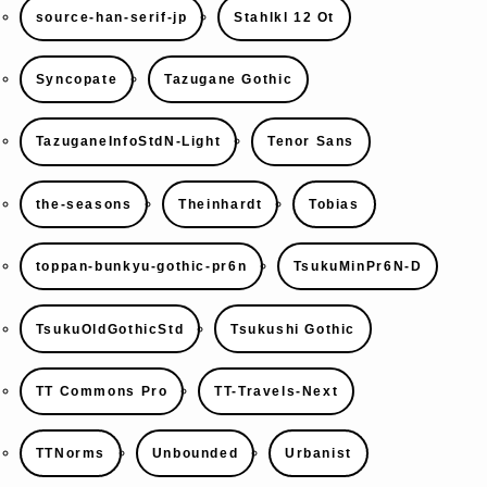
source-han-serif-jp
Stahlkl 12 Ot
Syncopate
Tazugane Gothic
TazuganeInfoStdN-Light
Tenor Sans
the-seasons
Theinhardt
Tobias
toppan-bunkyu-gothic-pr6n
TsukuMinPr6N-D
TsukuOldGothicStd
Tsukushi Gothic
TT Commons Pro
TT-Travels-Next
TTNorms
Unbounded
Urbanist