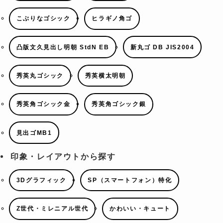
こぶりなゴシック
ヒラギノ角ゴ
凸版文久見出し明朝 StdN EB
新丸ゴ DB JIS2004
秀英丸ゴシック
秀英横太明朝
秀英角ゴシック金
秀英角ゴシック銀
見出ゴMB1
印象・レイアウトから探す
3Dグラフィック
SP（スマートフォン）特化
Z世代・ミレニアル世代
かわいい・キュート