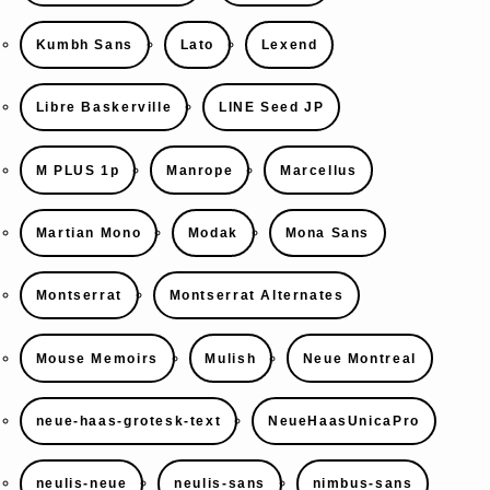
Kumbh Sans
Lato
Lexend
Libre Baskerville
LINE Seed JP
M PLUS 1p
Manrope
Marcellus
Martian Mono
Modak
Mona Sans
Montserrat
Montserrat Alternates
Mouse Memoirs
Mulish
Neue Montreal
neue-haas-grotesk-text
NeueHaasUnicaPro
neulis-neue
neulis-sans
nimbus-sans