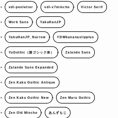
vdl-penletter
vdl-v7mincho
Victor Serif
Work Sans
YakuHanJP
YakuHanJP_Narrow
YDWbananaslipplus
YuGothic（游ゴシック体）
Zalando Sans
Zalando Sans Expanded
Zen Kaku Gothic Antique
Zen Kaku Gothic New
Zen Maru Gothic
Zen Old Mincho
あんずもじ