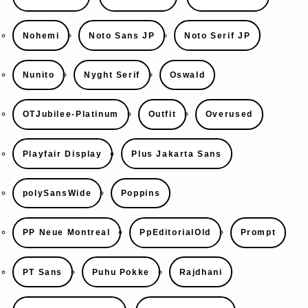
Nohemi
Noto Sans JP
Noto Serif JP
Nunito
Nyght Serif
Oswald
OTJubilee-Platinum
Outfit
Overused
Playfair Display
Plus Jakarta Sans
polySansWide
Poppins
PP Neue Montreal
PpEditorialOld
Prompt
PT Sans
Puhu Pokke
Rajdhani