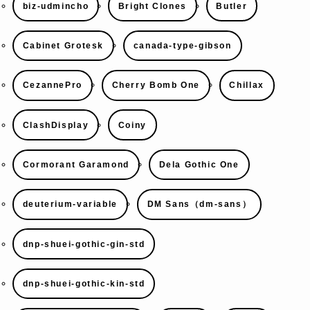
biz-udmincho
Bright Clones
Butler
Cabinet Grotesk
canada-type-gibson
CezannePro
Cherry Bomb One
Chillax
ClashDisplay
Coiny
Cormorant Garamond
Dela Gothic One
deuterium-variable
DM Sans（dm-sans）
dnp-shuei-gothic-gin-std
dnp-shuei-gothic-kin-std