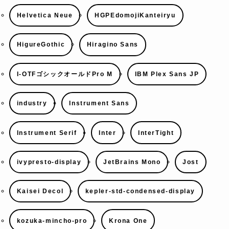
Helvetica Neue
HGPEdomojiKanteiryu
HigureGothic
Hiragino Sans
I-OTFゴシックオールドPro M
IBM Plex Sans JP
industry
Instrument Sans
Instrument Serif
Inter
InterTight
ivypresto-display
JetBrains Mono
Jost
Kaisei Decol
kepler-std-condensed-display
kozuka-mincho-pro
Krona One