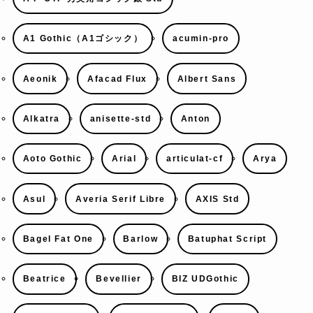
A1 Gothic（A1ゴシック）
acumin-pro
Aeonik
Afacad Flux
Albert Sans
Alkatra
anisette-std
Anton
Aoto Gothic
Arial
articulat-cf
Arya
Asul
Averia Serif Libre
AXIS Std
Bagel Fat One
Barlow
Batuphat Script
Beatrice
Bevellier
BIZ UDGothic