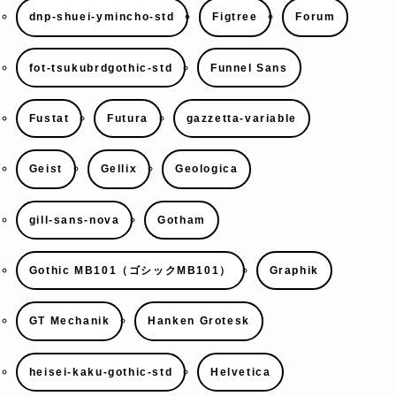
dnp-shuei-ymincho-std
Figtree
Forum
fot-tsukubrdgothic-std
Funnel Sans
Fustat
Futura
gazzetta-variable
Geist
Gellix
Geologica
gill-sans-nova
Gotham
Gothic MB101（ゴシックMB101）
Graphik
GT Mechanik
Hanken Grotesk
heisei-kaku-gothic-std
Helvetica