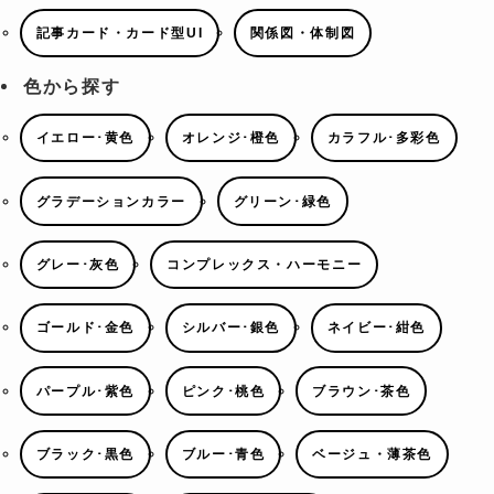
記事カード・カード型UI
関係図・体制図
色から探す
イエロー･黄色
オレンジ･橙色
カラフル･多彩色
グラデーションカラー
グリーン･緑色
グレー･灰色
コンプレックス・ハーモニー
ゴールド･金色
シルバー･銀色
ネイビー･紺色
パープル･紫色
ピンク･桃色
ブラウン･茶色
ブラック･黒色
ブルー･青色
ベージュ・薄茶色