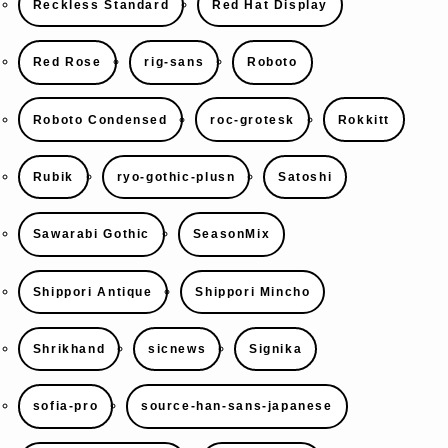
Reckless Standard
Red Hat Display
Red Rose
rig-sans
Roboto
Roboto Condensed
roc-grotesk
Rokkitt
Rubik
ryo-gothic-plusn
Satoshi
Sawarabi Gothic
SeasonMix
Shippori Antique
Shippori Mincho
Shrikhand
sicnews
Signika
sofia-pro
source-han-sans-japanese