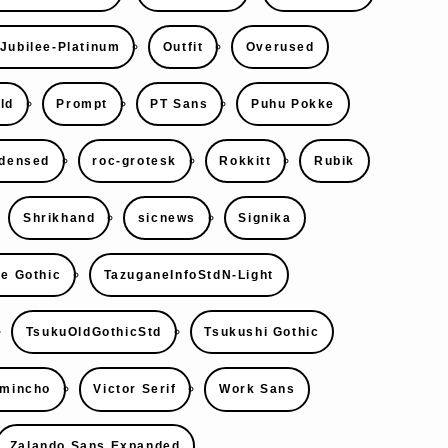
Jubilee-Platinum
Outfit
Overused
ld
Prompt
PT Sans
Puhu Pokke
densed
roc-grotesk
Rokkitt
Rubik
Shrikhand
sicnews
Signika
e Gothic
TazuganeInfoStdN-Light
TsukuOldGothicStd
Tsukushi Gothic
7mincho
Victor Serif
Work Sans
Zalando Sans Expanded