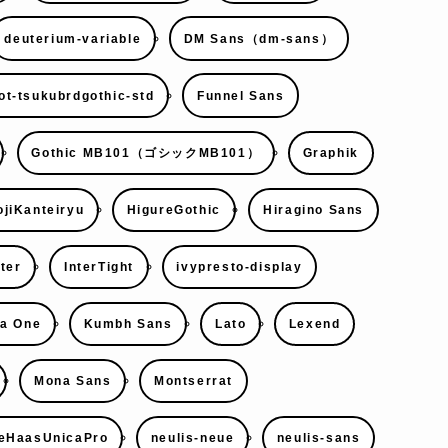
deuterium-variable
DM Sans（dm-sans）
ot-tsukubrdgothic-std
Funnel Sans
Gothic MB101（ゴシックMB101）
Graphik
jiKanteiryu
HigureGothic
Hiragino Sans
nter
InterTight
ivypresto-display
a One
Kumbh Sans
Lato
Lexend
Mona Sans
Montserrat
eHaasUnicaPro
neulis-neue
neulis-sans