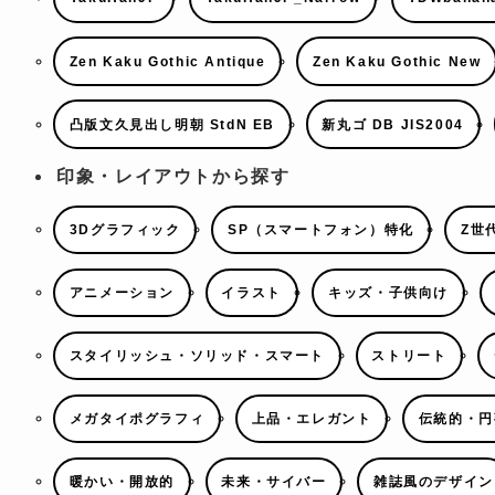
Zen Kaku Gothic Antique
Zen Kaku Gothic New
凸版文久見出し明朝 StdN EB
新丸ゴ DB JIS2004
印象・レイアウトから探す
3Dグラフィック
SP（スマートフォン）特化
Z世
アニメーション
イラスト
キッズ・子供向け
スタイリッシュ・ソリッド・スマート
ストリート
メガタイポグラフィ
上品・エレガント
伝統的・円
暖かい・開放的
未来・サイバー
雑誌風のデザイン