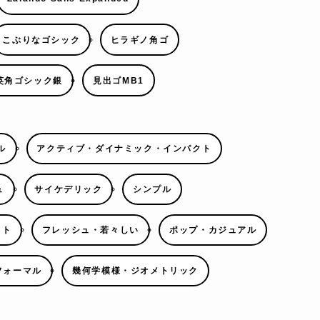
こぶりなゴシック
ヒラギノ角ゴ
英角ゴシック銀
見出ゴMB1
ル
アクティブ・ダイナミック・インパクト
ュ
サイケデリック
シンプル
ウト
フレッシュ・若々しい
ポップ・カジュアル
フォーマル
幾何学模様・ジオメトリック